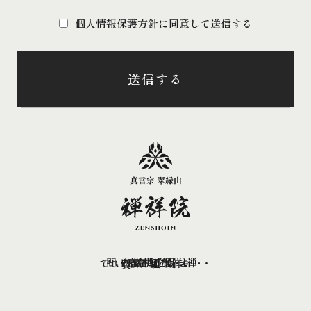
個人情報保護方針に同意して送信する
送信する
・禅祥院について
・よく頂く質問
・お問い合わせ
・交通案内
・お知らせ
・ご供養
・ご祈願