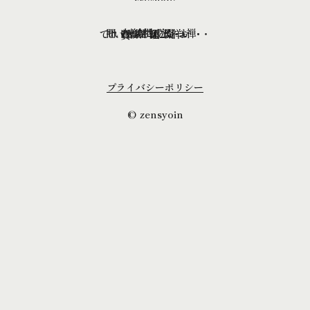
・禅祥院について
・よく頂く質問
・お問い合わせ
・交通案内
・お知らせ
・ご供養
・ご祈願
プライバシーポリシー
© zensyoin